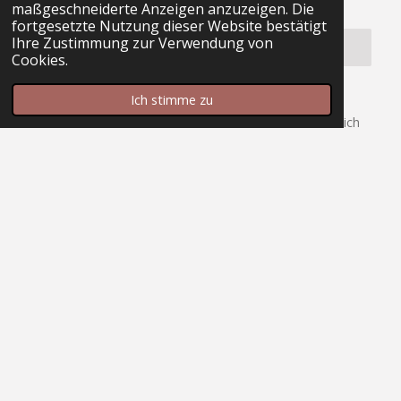
maßgeschneiderte Anzeigen anzuzeigen. Die
E-Mail-Adresse *
fortgesetzte Nutzung dieser Website bestätigt
Ihre Zustimmung zur Verwendung von
Cookies.
Newsletter abonnieren *
Ich stimme zu
Ja, ich möchte den Newsletter abonnieren. Ich weiß, ich
kann ihn nachträglich abbestellen.
Formular absenden
Kontakt
Öffnungszeiten
Ponyschule